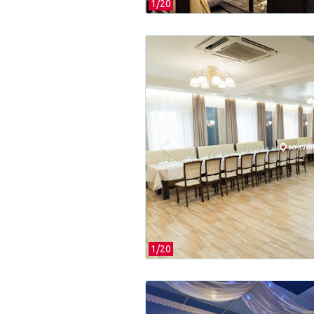
1/
20
1/
20