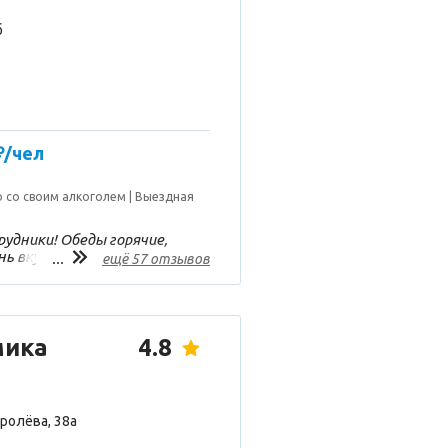
б
₽/чел
 со своим алкоголем
Выездная
удники! Обеды горячие,
ь вкусные. В зале чисто!
...
ещё 57 отзывов
лись мы там по
я помина подходящее и
мало важно в такой
мика
4.8
ролёва, 38а