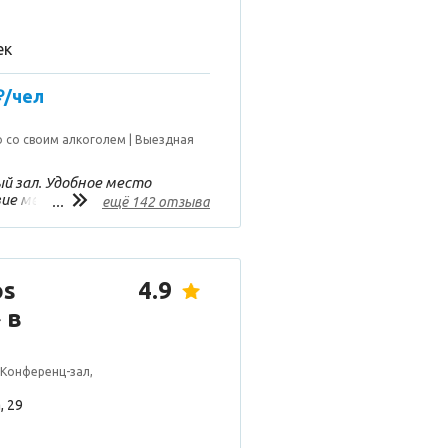
ек
₽/чел
 со своим алкоголем
Выездная
 зал. Удобное место
ие меню, блюда очень
...
ещё 142 отзыва
ый коллектив.
лько в банкенном зале
ОМЕНДУЮ!
os
4.9
 в
 Конференц-зал,
, 29