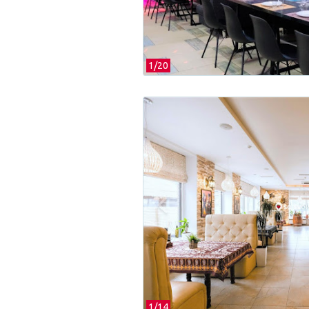
1/
20
1/
14