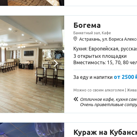
подходит, рекомендую👍🏻
Богема
Банкетный зал, Кафе
Астрахань, ул. Бориса Алекс
Кухня: Европейская, русска
3 открытых площадки
Вместимость: 15, 70, 80 че
от 2500 
За еду и напитки
Можно со своим алкоголем
Жива
Отличное кафе, кухня сама
Очень приветливые сотру
атмосфера, лучшие музык
отличные официанты. Всем
выразить огромную благо
сотрудникам кафе и владе
Кураж на Кубанс
заведения👍👍👍