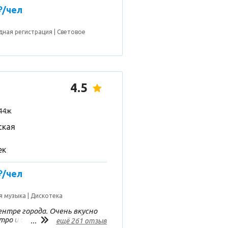
₽/чел
дная регистрация
Световое
4.5
 44ж
ская
ек
₽/чел
я музыка
Дискотека
нтре города. Очень вкусно
стро и с вниманием.
...
ещё 261 отзыв