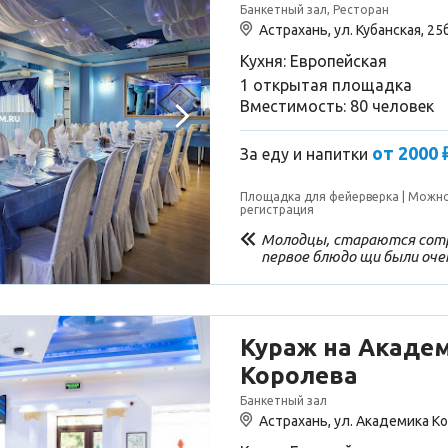
Банкетный зал, Ресторан
Астрахань, ул. Кубанская, 25
Кухня: Европейская
1 открытая площадка
Вместимость: 80 человек
от 2000 
За еду и напитки
Площадка для фейерверка
Можно
регистрация
Молодцы, стараются сотр
первое блюдо щи были очен
Единственное, что собира
печальному поводу. Но дл
достойное место, что не
ситуации..
Кураж на Акаде
Королева
Банкетный зал
Астрахань, ул. Академика Ко